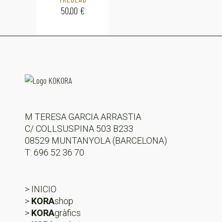
50,00
€
M TERESA GARCIA ARRASTIA
C/ COLLSUSPINA 503 B233
08529 MUNTANYOLA (BARCELONA)
T: 696 52 36 70
> INICIO
>
KORA
shop
>
KORA
gràfics