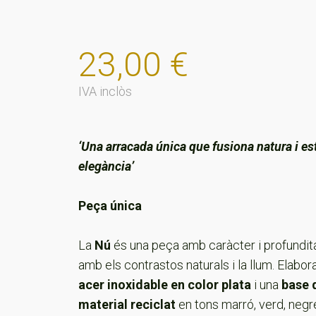
23,00
€
IVA inclòs
‘Una arracada única que fusiona natura i es
elegància’
Peça única
La
Nú
és una peça amb caràcter i profundita
amb els contrastos naturals i la llum. Elabo
acer inoxidable en color plata
i una
base 
material reciclat
en tons marró, verd, negre