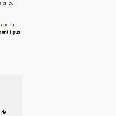
mònica i
aporta
ent tipus
 del