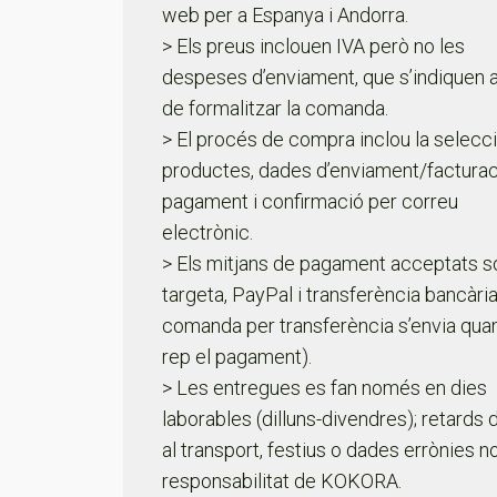
web per a Espanya i Andorra.
> Els preus inclouen IVA però no les
despeses d’enviament, que s’indiquen 
de formalitzar la comanda.
> El procés de compra inclou la selecc
productes, dades d’enviament/facturac
pagament i confirmació per correu
electrònic.
> Els mitjans de pagament acceptats s
targeta, PayPal i transferència bancària
comanda per transferència s’envia qua
rep el pagament).
> Les entregues es fan només en dies
laborables (dilluns-divendres); retards
al transport, festius o dades errònies n
responsabilitat de KOKORA.