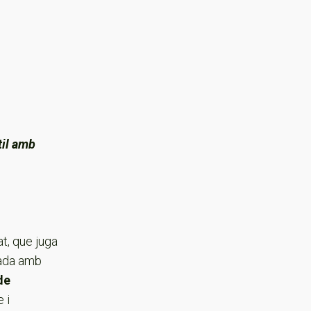
til amb
t, que juga
rada amb
de
 i