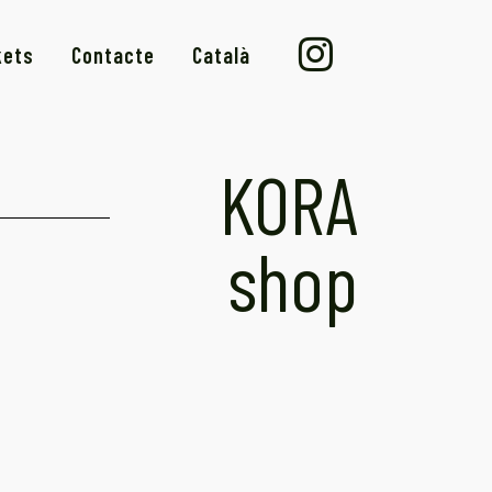
kets
Contacte
Català
KORA
shop