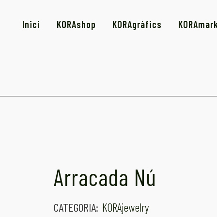
Inici
KORAshop
KORAgràfics
KORAmar
Arracada Nú
CATEGORIA:
KORAjewelry