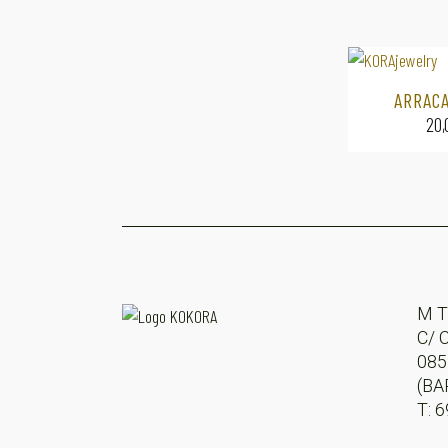
ARRAC
20
M T
C/ 
08
(BA
T: 