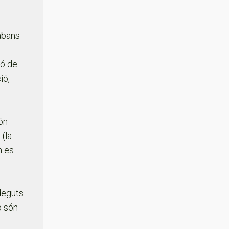
abans
ió de
ió,
ón
 (la
n es
 deguts
o són