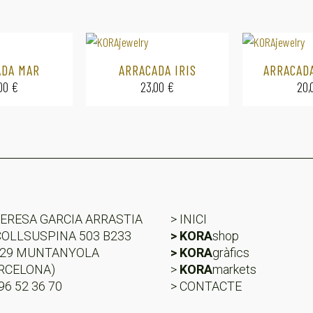
ADA MAR
ARRACADA IRIS
ARRACAD
,00
€
23,00
€
20,
ERESA GARCIA ARRASTIA
> INICI
COLLSUSPINA 503 B233
> KORA
shop
529 MUNTANYOLA
> KORA
gràfics
RCELONA)
>
KORA
markets
696 52 36 70
> CONTACTE