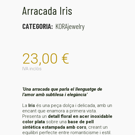
Arracada Iris
CATEGORIA:
KORAjewelry
23,00
€
IVA inclòs
‘Una arracada que parla el llenguatge de
l’amor amb subtilesa i elegància’
La
Iris
és una peça dolça i delicada, amb un
encant que enamora a primera vista.
Presenta un
detall floral en acer inoxidable
color plata
sobre una
base de pell
sintètica estampada amb cors
, creant un
equilibri perfecte entre romanticisme i estil.