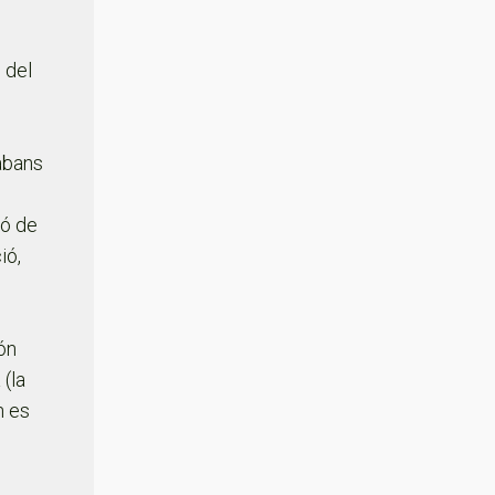
 del
abans
ió de
ió,
ón
 (la
n es