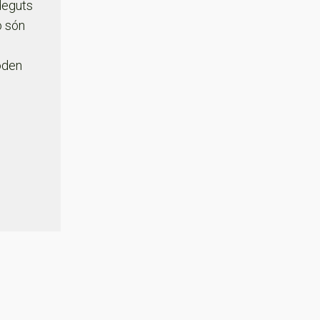
 deguts
o són
oden