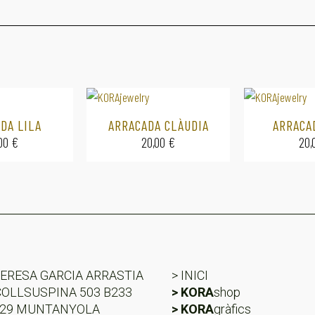
DA LILA
ARRACADA CLÀUDIA
ARRACA
,00
€
20,00
€
20,
ERESA GARCIA ARRASTIA
> INICI
COLLSUSPINA 503 B233
> KORA
shop
529 MUNTANYOLA
> KORA
gràfics