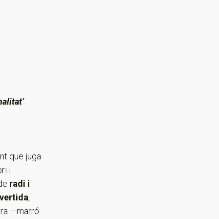
alitat’
nt que juga
i i
de
radi i
vertida
,
erra —marró