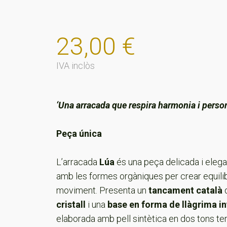
23,00
€
IVA inclòs
‘Una arracada que respira harmonia i person
Peça única
L’arracada
Lúa
és una peça delicada i elega
amb les formes orgàniques per crear equilibr
moviment. Presenta un
tancament català
cristall
i una
base en forma de llàgrima in
elaborada amb pell sintètica en dos tons t