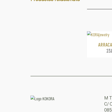
ARRACA
23
M T
C/ 
08