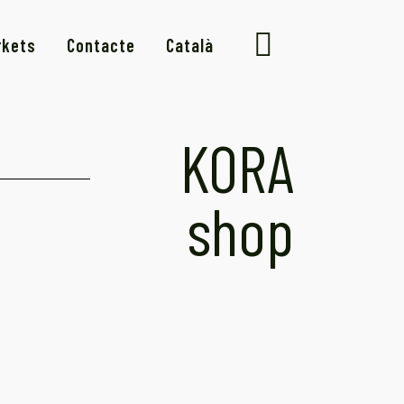
kets
Contacte
Català
KORA
shop