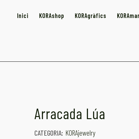
Inici
KORAshop
KORAgràfics
KORAmar
Arracada Lúa
CATEGORIA:
KORAjewelry