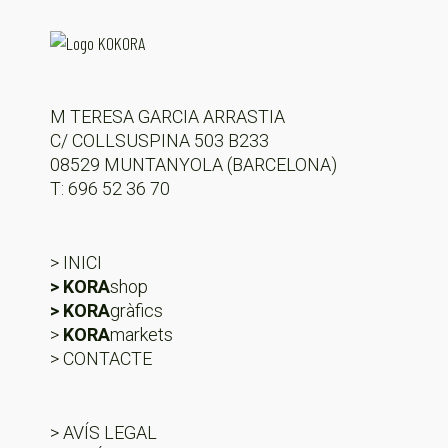
M TERESA GARCIA ARRASTIA
C/ COLLSUSPINA 503 B233
08529 MUNTANYOLA (BARCELONA)
T: 696 52 36 70
> INICI
> KORA
shop
> KORA
gràfics
>
KORA
markets
> CONTACTE
> AVÍS LEGAL