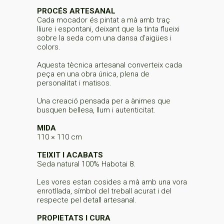
PROCÉS ARTESANAL
Cada mocador és pintat a mà amb traç
lliure i espontani, deixant que la tinta flueixi
sobre la seda com una dansa d’aigües i
colors.
Aquesta tècnica artesanal converteix cada
peça en una obra única, plena de
personalitat i matisos.
Una creació pensada per a ànimes que
busquen bellesa, llum i autenticitat.
MIDA
110 × 110 cm
TEIXIT I ACABATS
Seda natural 100% Habotai 8.
Les vores estan cosides a mà amb una vora
enrotllada, símbol del treball acurat i del
respecte pel detall artesanal.
PROPIETATS I CURA