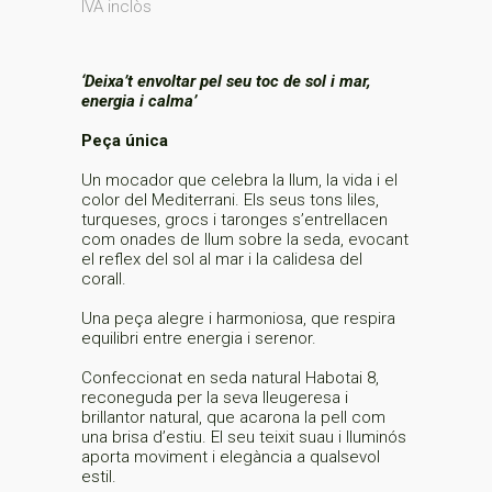
IVA inclòs
‘Deixa’t envoltar pel seu toc de sol i mar,
energia i calma’
Peça única
Un mocador que celebra la llum, la vida i el
color del Mediterrani. Els seus tons liles,
turqueses, grocs i taronges s’entrellacen
com onades de llum sobre la seda, evocant
el reflex del sol al mar i la calidesa del
corall.
Una peça alegre i harmoniosa, que respira
equilibri entre energia i serenor.
Confeccionat en seda natural Habotai 8,
reconeguda per la seva lleugeresa i
brillantor natural, que acarona la pell com
una brisa d’estiu. El seu teixit suau i lluminós
aporta moviment i elegància a qualsevol
estil.