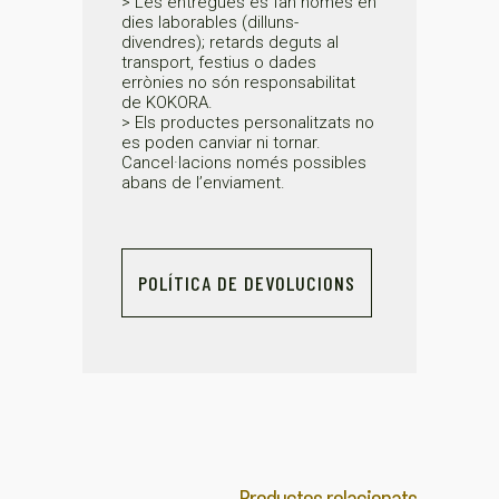
> Les entregues es fan només en
dies laborables (dilluns-
divendres); retards deguts al
transport, festius o dades
errònies no són responsabilitat
de KOKORA.
> Els productes personalitzats no
es poden canviar ni tornar.
Cancel·lacions només possibles
abans de l’enviament.
POLÍTICA DE DEVOLUCIONS
Productes relacionats