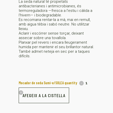
La seda natural té propietats
antibacterianes i antimicrobianes, és
termoreguladora —fresca a l’estiu i càlida a
l’hivern— i biodegradable.
Es recomana rentar-la a mà, mai en remull,
amb aigua tèbia i sabó neutre. No utilitzar
lleixiu.
Aclarir i escórrer sense torçar, deixant
assecar sobre una tovallola.
Planxar pel revers i encara lleugerament
humida per mantenir el seu brillantor natural.
També admet neteja en sec per a taques
difícils.
Mocador de seda Sumi-e/SOLEA quantity
AFEGEIX A LA CISTELLA