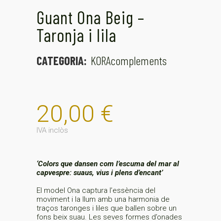
Guant Ona Beig –
Taronja i lila
CATEGORIA:
KORAcomplements
20,00
€
IVA inclòs
‘Colors que dansen com l’escuma del mar al
capvespre: suaus, vius i plens d’encant’
El model Ona captura l’essència del
moviment i la llum amb una harmonia de
traços taronges i liles que ballen sobre un
fons beix suau. Les seves formes d’onades