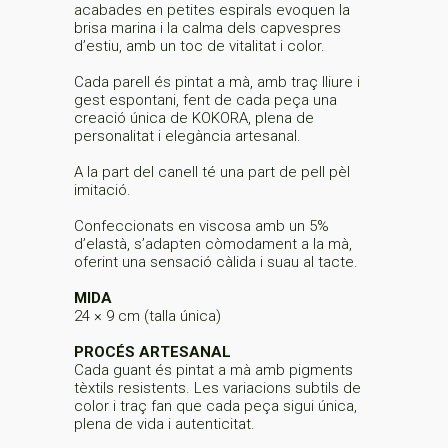
acabades en petites espirals evoquen la
brisa marina i la calma dels capvespres
d’estiu, amb un toc de vitalitat i color.
Cada parell és pintat a mà, amb traç lliure i
gest espontani, fent de cada peça una
creació única de KOKORA, plena de
personalitat i elegància artesanal.
A la part del canell té una part de pell pèl
imitació.
Confeccionats en viscosa amb un 5%
d’elastà, s’adapten còmodament a la mà,
oferint una sensació càlida i suau al tacte.
MIDA
24 × 9 cm (talla única)
PROCÉS ARTESANAL
Cada guant és pintat a mà amb pigments
tèxtils resistents. Les variacions subtils de
color i traç fan que cada peça sigui única,
plena de vida i autenticitat.