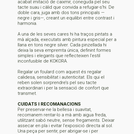
acabat imitació de caixmir, coneguda pel seu
tacte suau i càlid que convida a refugiar-s’hi. De
doble cara, juga amb dos tons principals —
negre i gris—, creant un equilibri entre contrast i
harmonia.
A una de les seves cares hi ha traços pintats a
mà alçada, executats amb pintura especial per a
llana en tons negre silver. Cada pinzellada hi
deixa la seva empremta única, definint formes
simples i elegants que reflecteixen l’estil
inconfusible de KOKORA.
Regalar un foulard com aquest és regalar
calidesa, sensibilitat i autenticitat. Els qui el
reben solen sorprendre’s pel seu tacte
extraordinari i per la sensació de confort que
transmet.
CUIDATS I RECOMANACIONS
Per preservar-ne la bellesa i suavitat,
recomanem rentar-lo a mà amb aigua freda,
utilitzant sabó neutre, sense fregaments. Deixar
assecar en pla i evitar l’exposició directa al sol.
Una peça per sentir, per abrigar-se i per