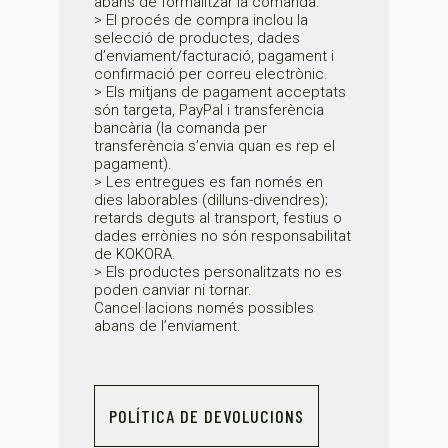
abans de formalitzar la comanda.
> El procés de compra inclou la
selecció de productes, dades
d’enviament/facturació, pagament i
confirmació per correu electrònic.
> Els mitjans de pagament acceptats
són targeta, PayPal i transferència
bancària (la comanda per
transferència s’envia quan es rep el
pagament).
> Les entregues es fan només en
dies laborables (dilluns-divendres);
retards deguts al transport, festius o
dades errònies no són responsabilitat
de KOKORA.
> Els productes personalitzats no es
poden canviar ni tornar.
Cancel·lacions només possibles
abans de l’enviament.
POLÍTICA DE DEVOLUCIONS