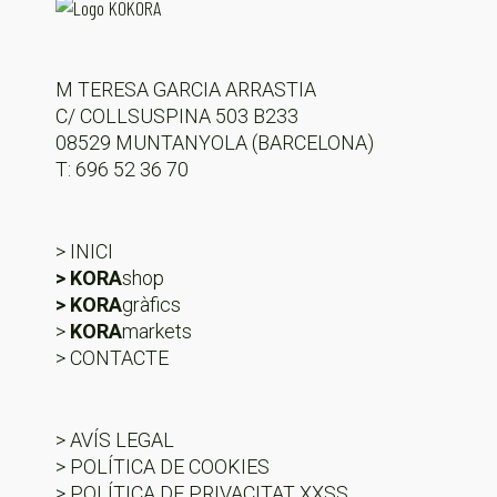
M TERESA GARCIA ARRASTIA
C/ COLLSUSPINA 503 B233
08529 MUNTANYOLA (BARCELONA)
T: 696 52 36 70
> INICI
> KORA
shop
> KORA
gràfics
>
KORA
markets
> CONTACTE
> AVÍS LEGAL
> POLÍTICA DE COOKIES
> POLÍTICA DE PRIVACITAT XXSS