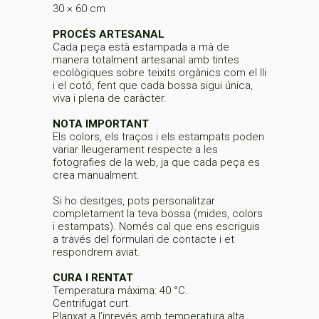
30 × 60 cm
PROCÉS ARTESANAL
Cada peça està estampada a mà de
manera totalment artesanal amb tintes
ecològiques sobre teixits orgànics com el lli
i el cotó, fent que cada bossa sigui única,
viva i plena de caràcter.
NOTA IMPORTANT
Els colors, els traços i els estampats poden
variar lleugerament respecte a les
fotografies de la web, ja que cada peça es
crea manualment.
Si ho desitges, pots personalitzar
completament la teva bossa (mides, colors
i estampats). Només cal que ens escriguis
a través del formulari de contacte i et
respondrem aviat.
CURA I RENTAT
Temperatura màxima: 40 °C.
Centrifugat curt.
Planxat a l’inrevés amb temperatura alta.