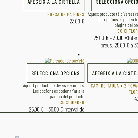
AFEGEIX A LA CISTELLA
SELECCIONA OPCI
BOSSA DE PA EINES
Aquest producte té diverses va
Les opcions es poden tri
23,00
€
pàgina del p
COIXÍ FLO
25,00
€
–
30,00
€
Inter
preus: 25,00 € a 3
SELECCIONA OPCIONS
AFEGEIX A LA CISTE
Aquest producte té diverses variants.
CAMÍ DE TAULA + 2 TOV
Les opcions es poden triar a la
FLOR
pàgina del producte
4
COIXÍ GINKGO
25,00
€
–
30,00
€
Interval de
preus: 25,00 € a 30,00 €