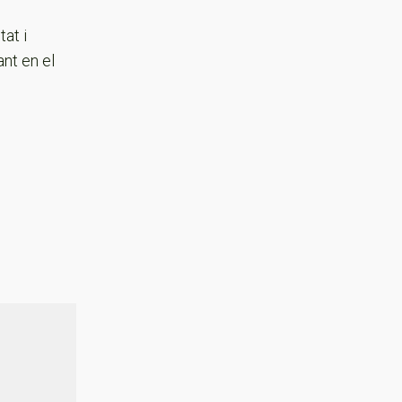
at i
ant en el