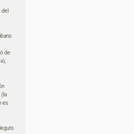
 del
abans
ió de
ió,
ón
 (la
n es
 deguts