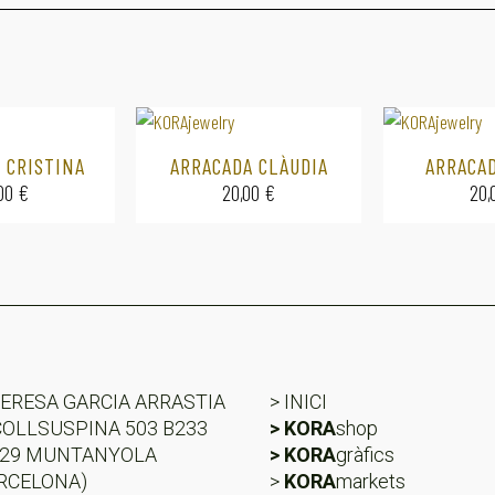
 CRISTINA
ARRACADA CLÀUDIA
ARRACA
,00
€
20,00
€
20,
ERESA GARCIA ARRASTIA
> INICI
COLLSUSPINA 503 B233
> KORA
shop
529 MUNTANYOLA
> KORA
gràfics
RCELONA)
>
KORA
markets