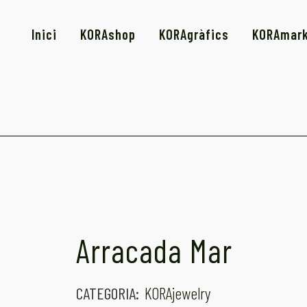
Inici
KORAshop
KORAgràfics
KORAmar
Arracada Mar
CATEGORIA:
KORAjewelry