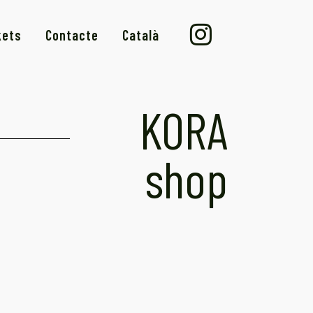
kets
Contacte
Català
KORA
shop