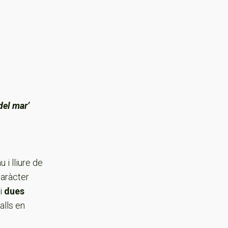
del mar’
 i lliure de
caràcter
i
dues
alls en